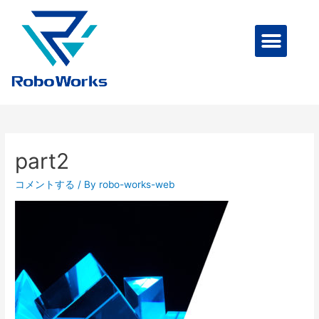
part2
コメントする
/ By
robo-works-web